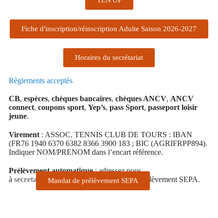
Fiche d'inscription/réinscription Adulte Saison 2026-2027
Horaires du secrétariat
Règlements acceptés
CB
,
espèces
,
chèques bancaires
,
chèques ANCV
,
ANCV
connect
,
coupons sport
,
Yep’s
,
pass Sport
,
passeport loisir
jeune
.
Virement
: ASSOC. TENNIS CLUB DE TOURS : IBAN
(FR76 1940 6370 6382 8366 3900 183 ; BIC (AGRIFRPP894).
Indiquer NOM/PRENOM dans l’encart référence.
Prélèvement automatique
: adressez nous
à
secretariat@tctours.fr
votre mandat de prélèvement SEPA.
Mandat de prélèvement SEPA