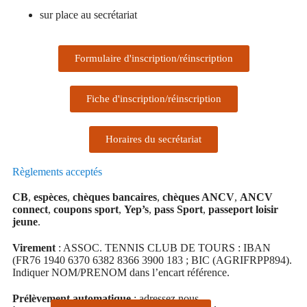
sur place au secrétariat
Formulaire d'inscription/réinscription
Fiche d'inscription/réinscription
Horaires du secrétariat
Règlements acceptés
CB
,
espèces
,
chèques bancaires
,
chèques ANCV
,
ANCV
connect
,
coupons sport
,
Yep’s
,
pass Sport
,
passeport loisir
jeune
.
Virement
: ASSOC. TENNIS CLUB DE TOURS : IBAN
(FR76 1940 6370 6382 8366 3900 183 ; BIC (AGRIFRPP894).
Indiquer NOM/PRENOM dans l’encart référence.
Prélèvement automatique
: adressez nous